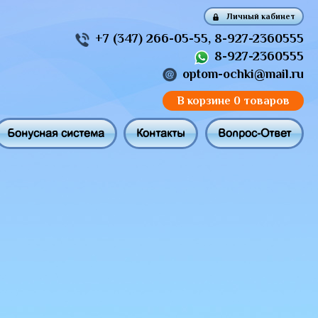
Личный кабинет
+7 (347) 266-05-55
,
8-927-2360555
8-927-2360555
optom-ochki@mail.ru
В корзине
0 товаров
Бонусная система
Контакты
Вопрос-Ответ