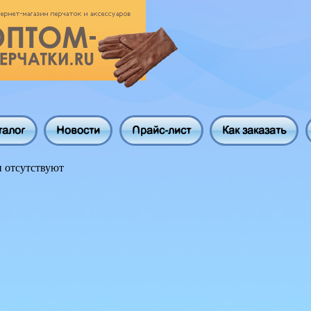
талог
Новости
Прайс-лист
Как заказать
 отсутствуют