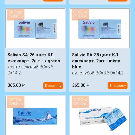
Salivio SA-26 цвет.КЛ
Salivio SA-38 цвет.КЛ
ежекварт. 2шт - x.green
ежекварт. 2шт - misty
желто-зеленый BC=8,6
blue
D=14,2
св.голубой BC=8,6 D=14,2
365.00
₽
365.00
₽
В корзину
В корзину