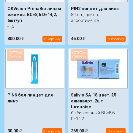
OKVision PrimaBio линзы
PIN2 пинцет для линз
ежемес. BC=8,6 D=14,2;
80mm, цвет в
6шт/уп
ассортименте
-1,5
800.00
₽
45.00
₽
В корзину
В корзину
PIN6 бел пинцет для
Salivio SA-18 цвет.КЛ
линз
ежекварт. 2шт -
turquoise
бл.бирюзовый BC=8,6
D=14,2
30.00
₽
365.00
₽
В корзину
В корзину