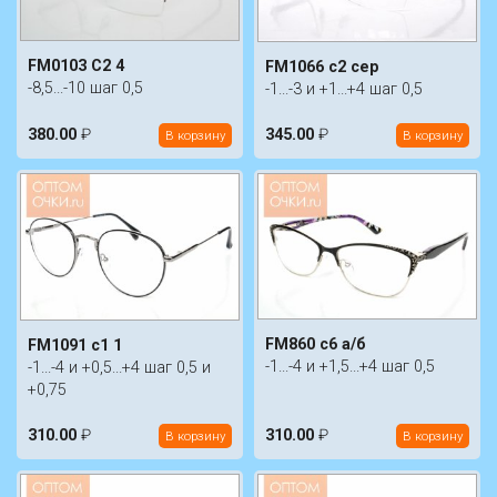
FM0103 C2 4
FM1066 c2 сер
-8,5...-10 шаг 0,5
-1...-3 и +1...+4 шаг 0,5
380.00
₽
345.00
₽
В корзину
В корзину
FM860 c6 а/б
FM1091 c1 1
-1...-4 и +1,5...+4 шаг 0,5
-1...-4 и +0,5...+4 шаг 0,5 и
+0,75
310.00
₽
310.00
₽
В корзину
В корзину