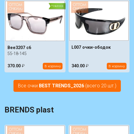
Новинка
L007 очки-ободок
Bee3207 c6
55-18-145
370.00
₽
340.00
₽
В корзину
В корзину
Все очки
BEST TRENDS_2026
(всего 20 шт.)
BRENDS plast