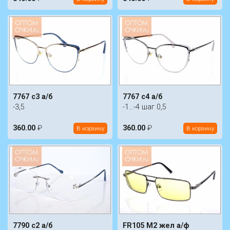
7767 c3 а/б
7767 c4 а/б
-3,5
-1...-4 шаг 0,5
360.00
₽
360.00
₽
В корзину
В корзину
7790 c2 а/б
FR105 M2 жел а/ф