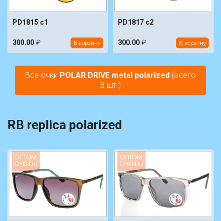
PD1815 c1
PD1817 c2
300.00
₽
300.00
₽
В корзину
В корзину
Все очки
POLAR DRIVE metal polarized
(всего
8 шт.)
RB replica polarized