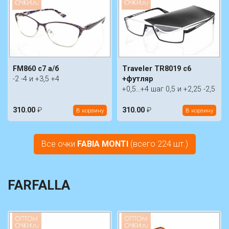
FM860 c7 а/б
Traveler TR8019 c6
-2 -4 и +3,5 +4
+футляр
+0,5...+4 шаг 0,5 и +2,25 -2,5
310.00
₽
310.00
₽
В корзину
В корзину
Все очки
FABIA MONTI
(всего 224 шт.)
FARFALLA