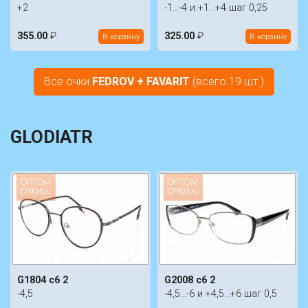
+2
-1...-4 и +1...+4 шаг 0,25
355.00
₽
325.00
₽
В корзину
В корзину
Все очки
FEDROV + FAVARIT
(всего 19 шт.)
GLODIATR
G1804 c6 2
G2008 c6 2
-4,5
-4,5...-6 и +4,5...+6 шаг 0,5