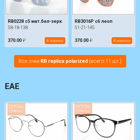
RB0228 c5 мат.бел-зерк
RB3016P c6 леоп
58-18-138
51-21-145
370.00
₽
370.00
₽
В корзину
В корзину
Все очки
RB replica polarized
(всего 11 шт.)
EAE