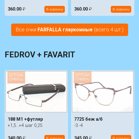
360.00
₽
360.00
₽
В корзину
В корзину
Все очки
FARFALLA глаукомные
(всего 4 шт.)
FEDROV + FAVARIT
188 M1 +футляр
7725 беж а/б
+1,5...+4 шаг 0,25
-3 -4
340.00
₽
345.00
₽
В корзину
В корзину