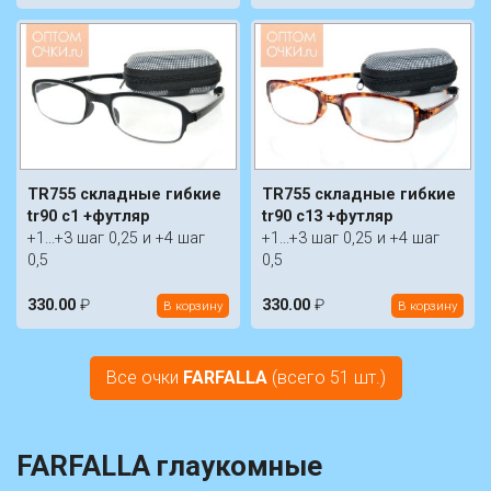
TR755 складные гибкие
TR755 складные гибкие
tr90 c1 +футляр
tr90 c13 +футляр
+1...+3 шаг 0,25 и +4 шаг
+1...+3 шаг 0,25 и +4 шаг
0,5
0,5
330.00
₽
330.00
₽
В корзину
В корзину
Все очки
FARFALLA
(всего 51 шт.)
FARFALLA глаукомные