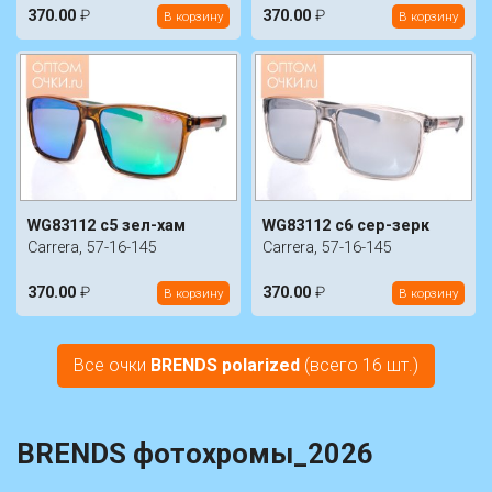
370.00
₽
370.00
₽
В корзину
В корзину
WG83112 c5 зел-хам
WG83112 c6 сер-зерк
Carrera, 57-16-145
Carrera, 57-16-145
370.00
₽
370.00
₽
В корзину
В корзину
Все очки
BRENDS polarized
(всего 16 шт.)
BRENDS фотохромы_2026