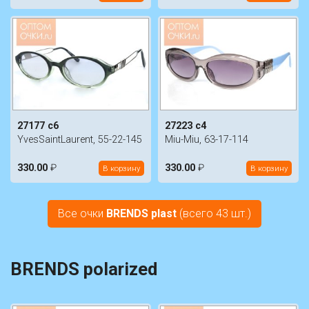
27177 c6
27223 c4
YvesSaintLaurent, 55-22-145
Miu-Miu, 63-17-114
330.00
₽
330.00
₽
В корзину
В корзину
Все очки
BRENDS plast
(всего 43 шт.)
BRENDS polarized