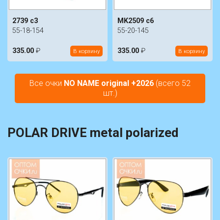
2739 c3
MK2509 c6
55-18-154
55-20-145
335.00
₽
335.00
₽
В корзину
В корзину
Все очки
NO NAME original +2026
(всего 52
шт.)
POLAR DRIVE metal polarized