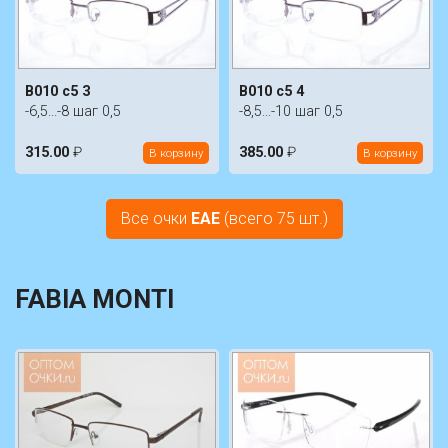
B010 c5 3
B010 c5 4
-6,5...-8 шаг 0,5
-8,5...-10 шаг 0,5
315.00
₽
385.00
₽
В корзину
В корзину
Все очки
EAE
(всего 75 шт.)
FABIA MONTI