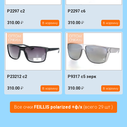
P2297 c2
P2297 c6
310.00
₽
310.00
₽
В корзину
В корзину
P23212 c2
P9317 c5 зерк
310.00
₽
310.00
₽
В корзину
В корзину
Все очки
FEILLIS polarized +ф/х
(всего 29 шт.)