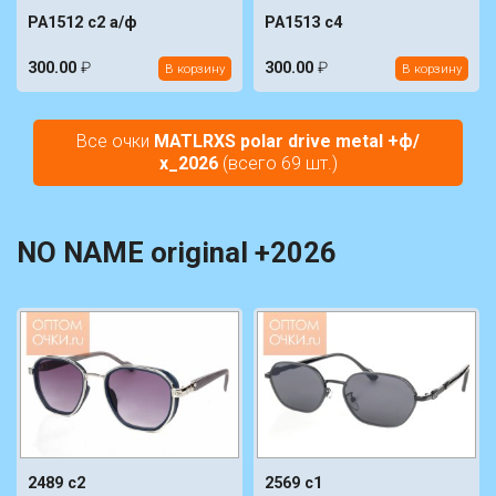
PA1512 c2 а/ф
PA1513 c4
300.00
₽
300.00
₽
В корзину
В корзину
Все очки
MATLRXS polar drive metal +ф/
х_2026
(всего 69 шт.)
NO NAME original +2026
2489 c2
2569 c1