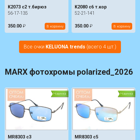
K2073 c2 т.бирюз
K2080 c6 т.кор
56-17-135
52-21-141
350.00
₽
350.00
₽
В корзину
В корзину
Все очки
KELUONA trends
(всего 4 шт.)
MARX фотохромы polarized_2026
Новинка
Новинка
MR8303 c3
MR8303 c5