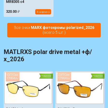
MR8305 c4
320.00
₽
В корзину
Все очки
MARX фотохромы polarized_2026
(всего 5 шт.)
MATLRXS polar drive metal +ф/
х_2026
Новинка
Новинка