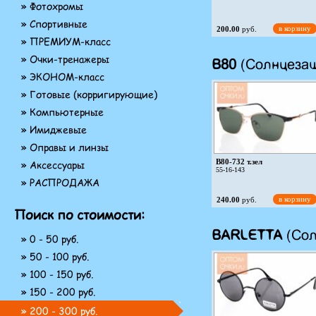
» Фотохромы
» Спортивные
в корзину
200.00
руб.
» ПРЕМИУМ-класс
» Очки-тренажеры
B80
(Солнцезащ
» ЭКОНОМ-класс
» Готовые (корригирующие)
» Компьютерные
8184 c4 бел
» Имиджевые
» Оправы и линзы
в корзину
200.00
руб.
B80-732 т.зел
» Аксессуары
55-16-143
» РАСПРОДАЖА
в корзину
240.00
руб.
Поиск по стоимости:
BARLETTA
(Сол
» 0 - 50 руб.
» 50 - 100 руб.
» 100 - 150 руб.
» 150 - 200 руб.
B80-788 кор
57-18-144
» 200 - 300 руб.