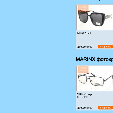
ML6623 c1
в корзину
250.00
руб.
MARINX фотох
9905 c1 чер
61-16-142
в корзину
290.00
руб.