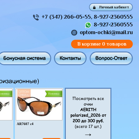
Личный кабинет
+7 (347) 266-05-55
,
8-927-2360555
8-927-2360555
optom-ochki@mail.ru
В корзине
0 товаров
Бонусная система
Контакты
Вопрос-Ответ
ризационные)
овинка
Новинка
Посмотреть все
очки
AERITH
polarized_2026 от
200 до 300 руб.
AR7607 c4
(всего 17 шт.)
→