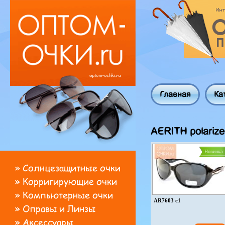
Главная
Ка
AERITH polariz
Новинка
»
Солнцезащитные очки
»
Корригирующие очки
»
Компьютерные очки
AR7603 c1
»
Оправы и Линзы
»
Аксессуары