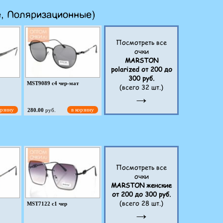
е, Поляризационные)
Посмотреть все
очки
MARSTON
polarized от 200 до
300 руб.
MST9089 c4 чер-мат
(всего 32 шт.)
→
орзину
в корзину
280.00
руб.
Посмотреть все
очки
MST9803 c5 чер-сер
MARSTON женские
от 200 до 300 руб.
(всего 28 шт.)
орзину
в корзину
280.00
руб.
MST7122 c1 чер
→