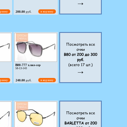
→
орзину
в корзину
200.00
руб.
Посмотреть все
очки
8871 c1 чер-град
B80 от 200 до 300
руб.
(всего 17 шт.)
орзину
в корзину
200.00
руб.
B80-777 т.лил-сер
→
58-13-143
орзину
в корзину
240.00
руб.
Посмотреть все
очки
B80-799 серо-гол/сереб
53-18-144
BARLETTA от 200