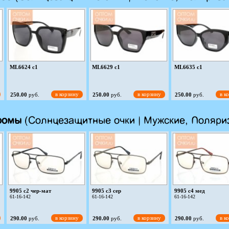
ML6624 c1
ML6629 c1
ML6635 c1
в корзину
в корзину
в к
250.00
руб.
250.00
руб.
250.00
руб.
ромы
(Солнцезащитные очки | Мужские, Поляри
9905 c2 чер-мат
9905 c3 сер
9905 c4 мед
61-16-142
61-16-142
61-16-142
в корзину
в корзину
в к
290.00
руб.
290.00
руб.
290.00
руб.