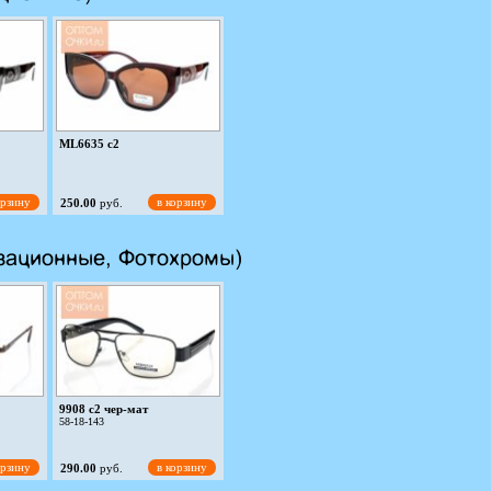
ML6635 c2
орзину
в корзину
250.00
руб.
зационные, Фотохромы)
9908 c2 чер-мат
58-18-143
орзину
в корзину
290.00
руб.