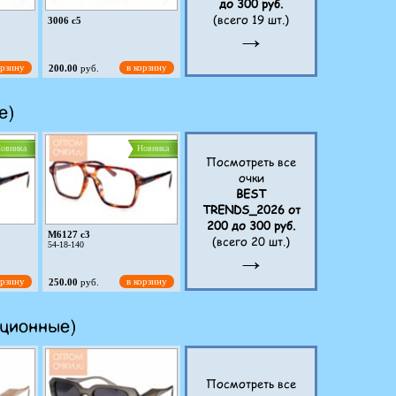
до 300 руб.
(всего 19 шт.)
орзину
в корзину
240.00
руб.
3006 c5
→
орзину
в корзину
200.00
руб.
е)
овинка
Новинка
Посмотреть все
очки
3009 c7
BEST
TRENDS_2026 от
200 до 300 руб.
орзину
в корзину
200.00
руб.
M6127 c3
(всего 20 шт.)
54-18-140
→
орзину
в корзину
250.00
руб.
овинка
Новинка
ационные)
Посмотреть все