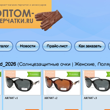
талог
Новости
Прайс-лист
Как заказать
ed_2026
(Солнцезащитные очки | Женские, Поля
Новинка
Новинка
Н
AR7607 c1
AR7607 c2
AR7607 c3