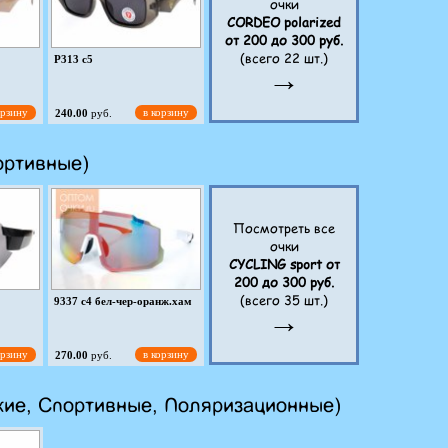
очки
M6127 c8
54-18-140
CORDEO polarized
от 200 до 300 руб.
(всего 22 шт.)
орзину
в корзину
250.00
руб.
P313 c5
→
орзину
в корзину
240.00
руб.
ортивные)
Посмотреть все
очки
P349 c3
CYCLING sport от
200 до 300 руб.
(всего 35 шт.)
орзину
в корзину
240.00
руб.
9337 c4 бел-чер-оранж.хам
→
орзину
в корзину
270.00
руб.
кие, Спортивные, Поляризационные)