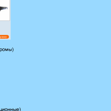
ин.хам
9963 c1 чер
орзину
в корзину
270.00
руб.
орзину
хромы)
ционные)