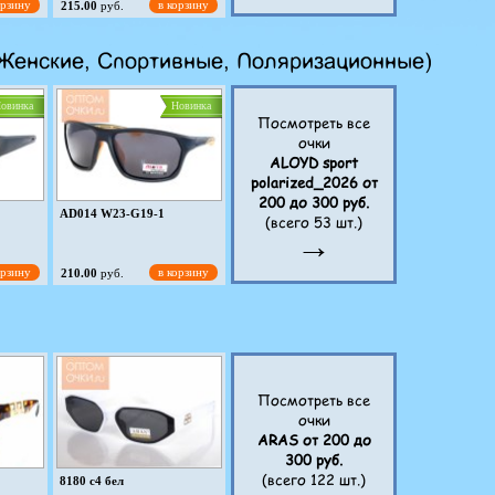
орзину
в корзину
215.00
руб.
овинка
Новинка
 Женские, Спортивные, Поляризационные)
овинка
Новинка
Посмотреть все
очки
AR7622 c5
ALOYD sport
polarized_2026 от
200 до 300 руб.
орзину
в корзину
215.00
руб.
AD014 W23-G19-1
(всего 53 шт.)
→
орзину
в корзину
210.00
руб.
овинка
Новинка
Посмотреть все
очки
-зерк
AD019 W23-G26 оранж-
зерк
ARAS от 200 до
300 руб.
(всего 122 шт.)
орзину
в корзину
210.00
руб.
8180 c4 бел