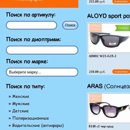
в корзину
215.00
руб.
Новинка
Поиск по артикулу:
ALOYD sport po
Новинка
Поиск по диоптриям:
AR7607 c5
в корзину
215.00
руб.
AD002 W23-G19-2
Поиск по марке:
в корзину
210.00
руб.
Новинка
Поиск по типу:
ARAS
(Солнцеза
» Женские
» Мужские
» Детские
AD016 W23-G19-1
» Поляризационные
» Водительские (антифары)
в корзину
210.00
руб.
8148 c1 чер-град