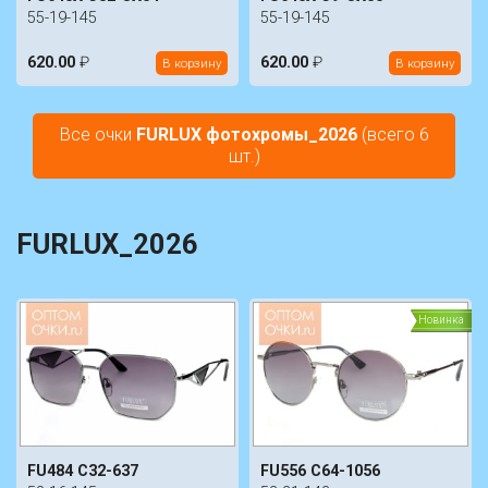
55-19-145
55-19-145
620.00
₽
620.00
₽
В корзину
В корзину
Все очки
FURLUX фотохромы_2026
(всего 6
шт.)
FURLUX_2026
Новинка
FU484 C32-637
FU556 C64-1056