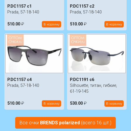
P.DC1157 c1
P.DC1157 c2
Prada, 57-18-140
Prada, 57-18-140
510.00
₽
510.00
₽
В корзину
В корзину
P.DC1157 c4
P.DC1191 c6
Prada, 57-18-140
Silhouette, титан, гибкие,
61-19-145
510.00
₽
530.00
₽
В корзину
В корзину
Все очки
BRENDS polarized
(всего 16 шт.)