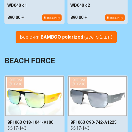
WD040 c1
WD040 c2
890.00
₽
890.00
₽
В корзину
В корзину
Все очки
BAMBOO polarized
(всего 2 шт.)
BEACH FORCE
BF1063 C18-1041-A100
BF1063 C90-742-A1225
56-17-143
56-17-143