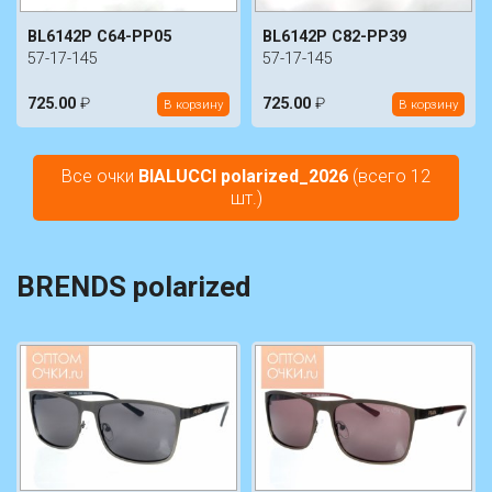
BL6142P C64-PP05
BL6142P C82-PP39
57-17-145
57-17-145
725.00
₽
725.00
₽
В корзину
В корзину
Все очки
BIALUCCI polarized_2026
(всего 12
шт.)
BRENDS polarized