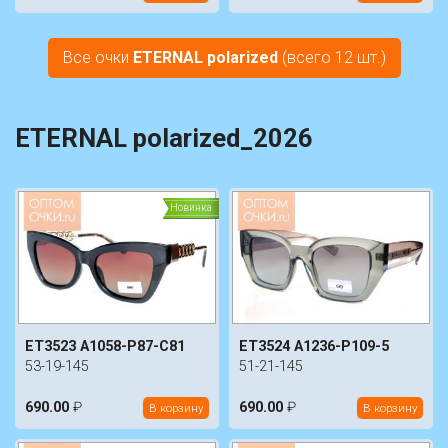
Все очки
ETERNAL polarized
(всего 12 шт.)
ETERNAL polarized_2026
Новинка
ET3523 A1058-P87-C81
ET3524 A1236-P109-5
53-19-145
51-21-145
690.00
₽
690.00
₽
В корзину
В корзину