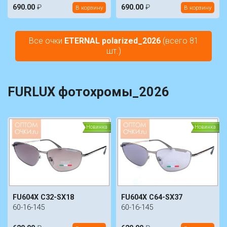
690.00
₽
690.00
₽
В корзину
В корзину
Все очки
ETERNAL polarized_2026
(всего 81
шт.)
FURLUX фотохромы_2026
Новинка
Новинка
FU604X C32-SX18
FU604X C64-SX37
60-16-145
60-16-145