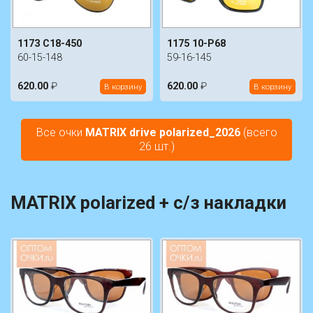
1173 C18-450
1175 10-P68
60-15-148
59-16-145
620.00
₽
620.00
₽
В корзину
В корзину
Все очки
MATRIX drive polarized_2026
(всего
26 шт.)
MATRIX polarized + с/з накладки