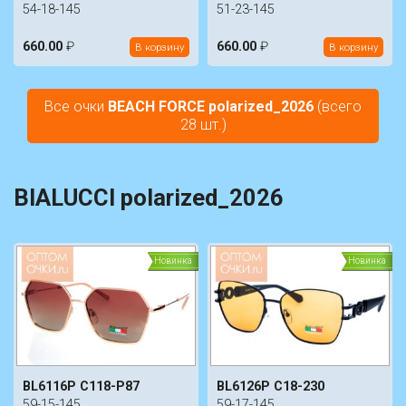
54-18-145
51-23-145
660.00
₽
660.00
₽
В корзину
В корзину
Все очки
BEACH FORCE polarized_2026
(всего
28 шт.)
BIALUCCI polarized_2026
Новинка
Новинка
BL6116P C118-P87
BL6126P C18-230
59-15-145
59-17-145