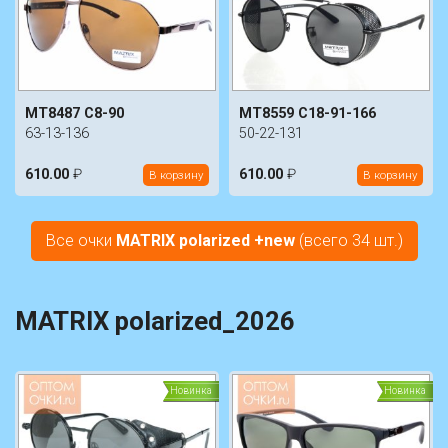
MT8487 C8-90
MT8559 C18-91-166
63-13-136
50-22-131
610.00
₽
610.00
₽
В корзину
В корзину
Все очки
MATRIX polarized +new
(всего 34 шт.)
MATRIX polarized_2026
Новинка
Новинка