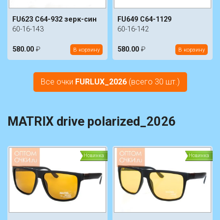
FU623 C64-932 зерк-син
FU649 C64-1129
60-16-143
60-16-142
580.00
₽
580.00
₽
В корзину
В корзину
Все очки
FURLUX_2026
(всего 30 шт.)
MATRIX drive polarized_2026
Новинка
Новинка