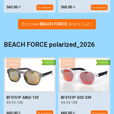
560.00
₽
560.00
₽
В корзину
В корзину
Все очки
BEACH FORCE
(всего 2 шт.)
BEACH FORCE polarized_2026
Новинка
Новинка
BF3151P A862-133
BF3151P G03-239
49-24-148
49-24-148
660.00
₽
660.00
₽
В корзину
В корзину