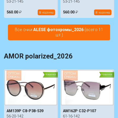
53-21-145
53-21-145
560.00
₽
560.00
₽
В корзину
В корзину
Все очки
ALESE фотохромы_2026
(всего 11
шт.)
AMOR polarized_2026
Новинка
Новинка
AM139P C8-P38-539
AM162P C32-P107
56-20-142
61-16-142