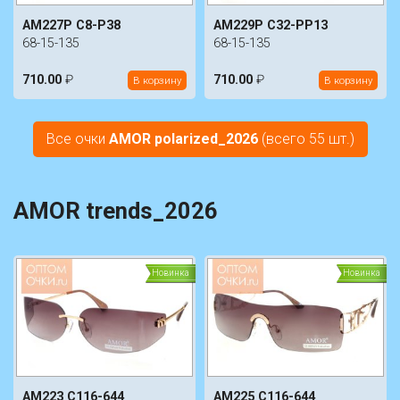
AM227P C8-P38
AM229P C32-PP13
68-15-135
68-15-135
710.00
₽
710.00
₽
В корзину
В корзину
Все очки
AMOR polarized_2026
(всего 55 шт.)
AMOR trends_2026
Новинка
Новинка
AM223 C116-644
AM225 C116-644