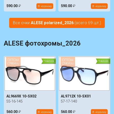
590.00
₽
590.00
₽
В корзину
В корзину
Все очки
ALESE polarized_2026
(всего 69 шт.)
ALESE фотохромы_2026
Новинка
Новинка
AL9669X 10-SX02
AL9712X 10-SX01
55-16-145
57-17-140
560.00
₽
560.00
₽
В корзину
В корзину