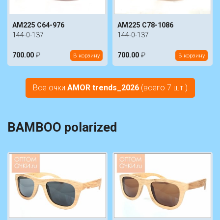
AM225 C64-976
AM225 C78-1086
144-0-137
144-0-137
700.00
₽
700.00
₽
В корзину
В корзину
Все очки
AMOR trends_2026
(всего 7 шт.)
BAMBOO polarized