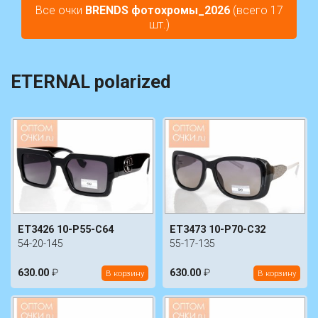
Все очки
BRENDS фотохромы_2026
(всего 17
шт.)
ETERNAL polarized
ET3426 10-P55-C64
ET3473 10-P70-C32
54-20-145
55-17-135
630.00
₽
630.00
₽
В корзину
В корзину