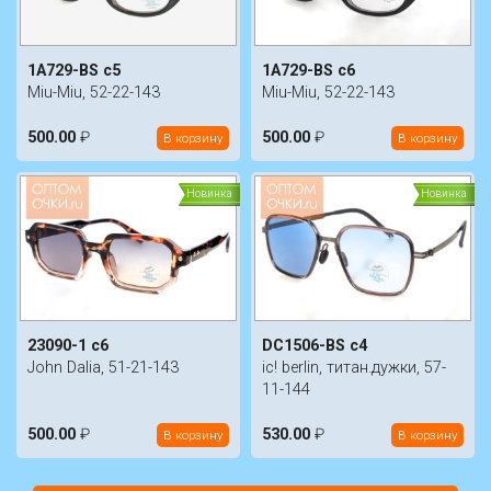
1A729-BS c5
1A729-BS c6
Miu-Miu, 52-22-143
Miu-Miu, 52-22-143
500.00
₽
500.00
₽
В корзину
В корзину
Новинка
Новинка
23090-1 с6
DC1506-BS c4
John Dalia, 51-21-143
ic! berlin, титан.дужки, 57-
11-144
500.00
₽
530.00
₽
В корзину
В корзину