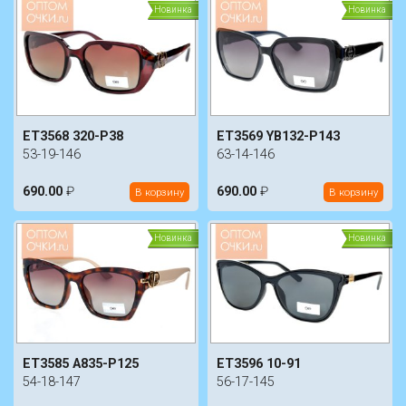
Новинка
Новинка
ET3568 320-P38
ET3569 YB132-P143
53-19-146
63-14-146
690.00
₽
690.00
₽
В корзину
В корзину
Новинка
Новинка
ET3585 A835-P125
ET3596 10-91
54-18-147
56-17-145