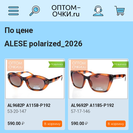
По цене
ALESE polarized_2026
Новинка
Новинка
AL9682P A1158-P192
AL9692P A1185-P192
53-20-147
57-17-146
590.00
₽
590.00
₽
В корзину
В корзину