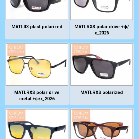
MATLIIX plast polarized
MATLRXS polar drive +ф/
х_2026
MATLRXS polar drive
MATLRXS polarized
metal +ф/х_2026