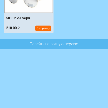
5011P c3 зерк
210.00
₽
В корзину
Перейти на полную версию