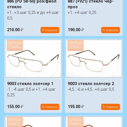
886 (PD 58-60) роз/фиол
887 (+921) стекло чер-
стекло
проз
+1...+3 шаг 0,25 и до +4 шаг
+1...+4 шаг 0,25
0,5
210.00
₽
190.00
₽
В корзину
В корзину
9003 стекло зол+сер 1
9003 стекло зол+сер 2
-1...-4 шаг 0,5 и +1...+4 шаг
-4,5...-6 и +4,5...+6 шаг 0,5
0,25
155.00
₽
195.00
₽
В корзину
В корзину