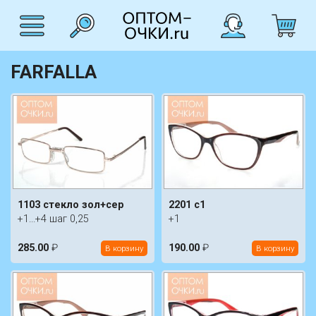
FARFALLA
1103 стекло зол+сер
2201 c1
+1...+4 шаг 0,25
+1
285.00
₽
190.00
₽
В корзину
В корзину