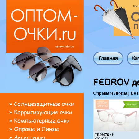
Главная
Ка
FEDROV де
Оправы и Линзы
|
Дет
»
Солнцезащитные очки
Новинка
»
Корригирующие очки
»
Компьютерные очки
»
Оправы и Линзы
TR26076 c4
»
Аксессуары
47-16-133