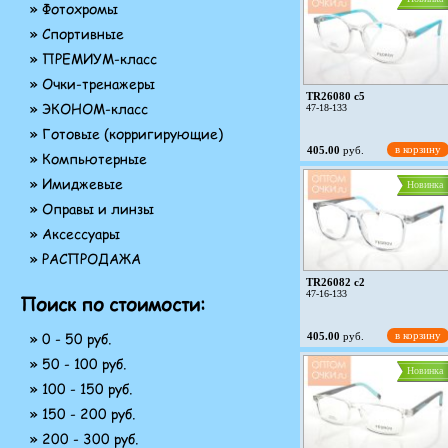
» Фотохромы
» Спортивные
» ПРЕМИУМ-класс
» Очки-тренажеры
TR26080 c5
» ЭКОНОМ-класс
47-18-133
» Готовые (корригирующие)
в корзину
405.00
руб.
» Компьютерные
» Имиджевые
Новинка
» Оправы и линзы
» Аксессуары
» РАСПРОДАЖА
TR26082 c2
47-16-133
Поиск по стоимости:
» 0 - 50 руб.
в корзину
405.00
руб.
» 50 - 100 руб.
Новинка
» 100 - 150 руб.
» 150 - 200 руб.
» 200 - 300 руб.