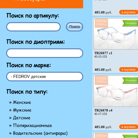
в корзину
405.00
руб.
Поиск по артикулу:
Новинка
Поиск по диоптриям:
TR26077 c1
43-15-133
Поиск по марке:
в корзину
405.00
руб.
Новинка
Поиск по типу:
» Женские
» Мужские
TR26078 c4
45-17-133
» Детские
» Поляризационные
в корзину
405.00
руб.
» Водительские (антифары)
Новинка