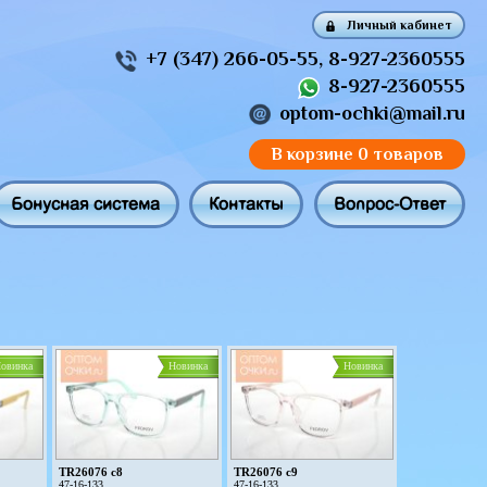
Личный кабинет
+7 (347) 266-05-55
,
8-927-2360555
8-927-2360555
optom-ochki@mail.ru
В корзине
0 товаров
Бонусная система
Контакты
Вопрос-Ответ
овинка
Новинка
Новинка
TR26076 c8
TR26076 c9
47-16-133
47-16-133