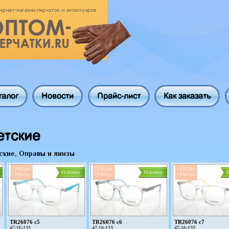
талог
Новости
Прайс-лист
Как заказать
тские
ские, Оправы и линзы
Новинка
Новинка
Н
TR26076 c5
TR26076 c6
TR26076 c7
47-16-133
47-16-133
47-16-133