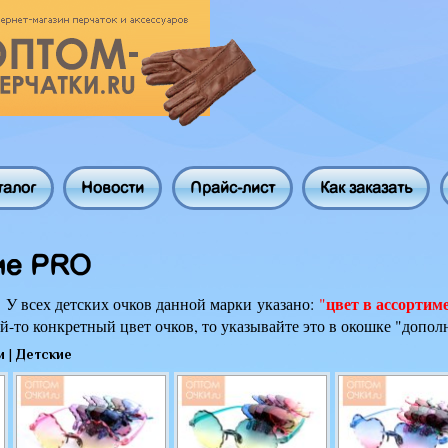
талог
Новости
Прайс-лист
Как заказать
ие PRO
:
цвет в ассортим
У всех детских очков данной марки
указано:
"
й-то конкретный цвет очков, то указывайте это в окошке "допо
и
|
Детские