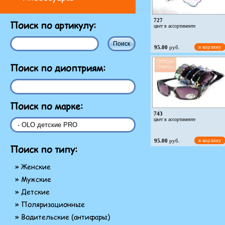
727
Поиск по артикулу:
цвет в ассортименте
в корзину
95.00
руб.
Поиск по диоптриям:
Поиск по марке:
743
цвет в ассортименте
в корзину
95.00
руб.
Поиск по типу:
» Женские
» Мужские
» Детские
» Поляризационные
» Водительские (антифары)