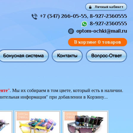
Личный кабинет
+7 (347) 266-05-55
,
8-927-2360555
8-927-2360555
optom-ochki@mail.ru
В корзине
0 товаров
Бонусная система
Контакты
Вопрос-Ответ
енте
"
. Мы их собираем в том цвете, который есть в наличии.
лнительная информация" при добавлении в Корзину...