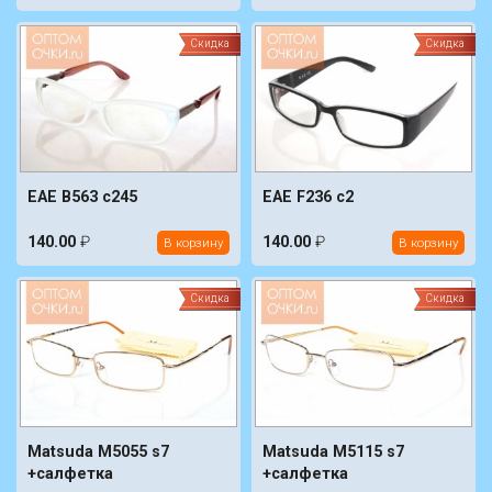
Скидка
Скидка
EAE B563 c245
EAE F236 c2
140.00
₽
140.00
₽
В корзину
В корзину
Скидка
Скидка
Matsuda M5055 s7
Matsuda M5115 s7
+салфетка
+салфетка