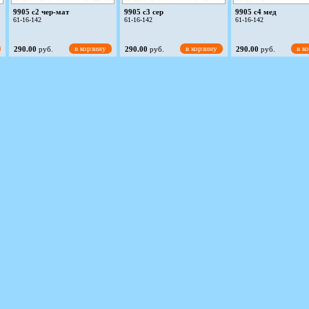
9905 c2 чер-мат
9905 c3 сер
9905 c4 мед
61-16-142
61-16-142
61-16-142
в корзину
в корзину
в к
290.00
руб.
290.00
руб.
290.00
руб.