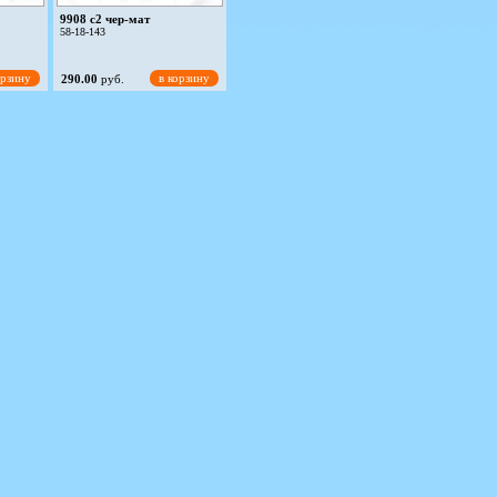
9908 c2 чер-мат
58-18-143
орзину
в корзину
290.00
руб.