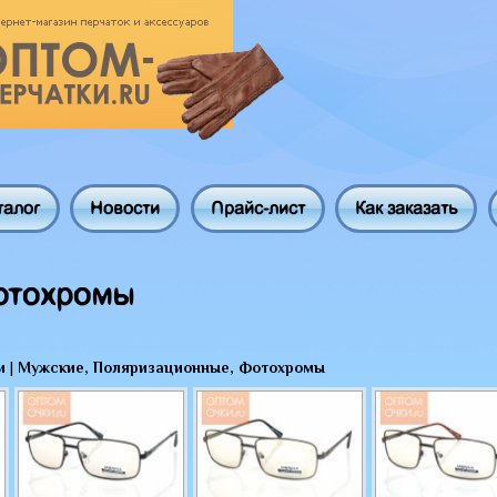
талог
Новости
Прайс-лист
Как заказать
отохромы
и
|
Мужские, Поляризационные, Фотохромы