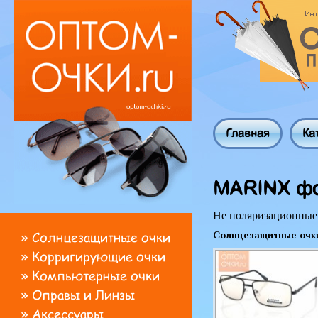
Главная
Ка
MARINX ф
Не поляризационные
»
Солнцезащитные очки
Солнцезащитные очк
»
Корригирующие очки
»
Компьютерные очки
»
Оправы и Линзы
»
Аксессуары