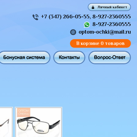
Личный кабинет
+7 (347) 266-05-55
,
8-927-2360555
8-927-2360555
optom-ochki@mail.ru
В корзине
0 товаров
Бонусная система
Контакты
Вопрос-Ответ