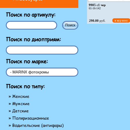
9905 c1 чер
61-16-142
Поиск по артикулу:
в корзину
290.00
руб.
Поиск по диоптриям:
Поиск по марке:
Поиск по типу:
» Женские
» Мужские
» Детские
» Поляризационные
» Водительские (антифары)