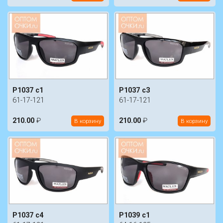
P1037 c1
P1037 c3
61-17-121
61-17-121
210.00
₽
210.00
₽
В корзину
В корзину
P1037 c4
P1039 c1