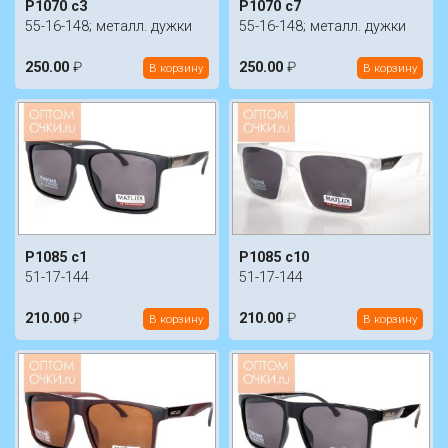
P1070 c3
P1070 c7
55-16-148; металл. дужки
55-16-148; металл. дужки
250.00
₽
250.00
₽
В корзину
В корзину
P1085 c1
P1085 c10
51-17-144
51-17-144
210.00
₽
210.00
₽
В корзину
В корзину