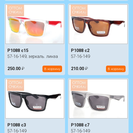
P1088 c15
P1088 c2
57-16-149; зеркаль. линза
57-16-149
250.00
₽
210.00
₽
В корзину
В корзину
P1088 c3
P1088 c7
57-16-149
57-16-149