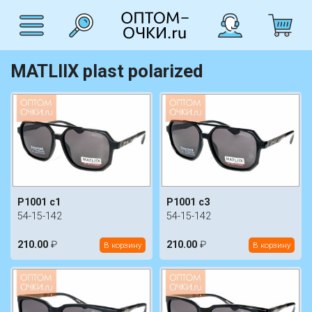
MATLIIX plast polarized
P1001 c1
P1001 c3
54-15-142
54-15-142
210.00
₽
210.00
₽
В корзину
В корзину