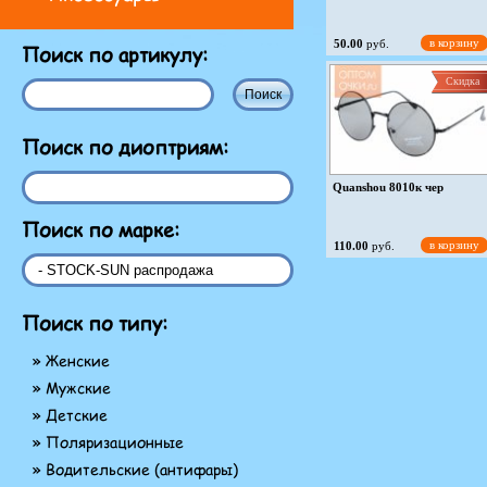
в корзину
50.00
руб.
Поиск по артикулу:
Скидка
Поиск по диоптриям:
Quanshou 8010к чер
Поиск по марке:
в корзину
110.00
руб.
Поиск по типу:
» Женские
» Мужские
» Детские
» Поляризационные
» Водительские (антифары)