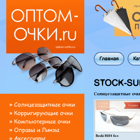
Главная
Ка
STOCK-SU
Солнцезащитные очк
»
Солнцезащитные очки
Скидка
»
Корригирующие очки
»
Компьютерные очки
»
Оправы и Линзы
Boshi 8604 бел
»
Аксессуары