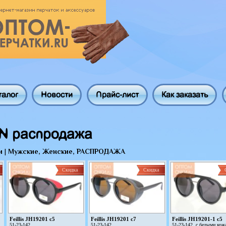
талог
Новости
Прайс-лист
Как заказать
N распродажа
и
|
Мужские, Женские, РАСПРОДАЖА
Скидка
Скидка
Feillis JH19201 c5
Feillis JH19201 c7
Feillis JH19201-1 c5
51-23-142
51-23-142
51-23-142, с белыми ко