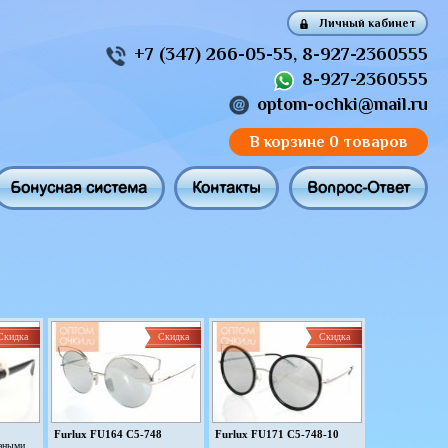
Личный кабинет
+7 (347) 266-05-55
,
8-927-2360555
8-927-2360555
optom-ochki@mail.ru
В корзине
0 товаров
Бонусная система
Контакты
Вопрос-Ответ
Скидка
Скидка
Скидка
Furlux FU164 C5-748
Furlux FU171 C5-748-10
жаными