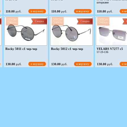
шторками
в корзину
в корзину
в к
110.00
руб.
110.00
руб.
110.00
руб.
Скидка
Скидка
Rocky 5011 c1 чер-чер
Rocky 5012 c1 чер-чер
VELARS V7277 c5
57-19-136
в корзину
в корзину
в к
130.00
руб.
130.00
руб.
130.00
руб.