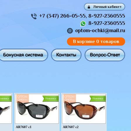
Личный кабинет
+7 (347) 266-05-55
,
8-927-2360555
8-927-2360555
optom-ochki@mail.ru
В корзине
0 товаров
Бонусная система
Контакты
Вопрос-Ответ
овинка
Новинка
Новинка
AR7607 c1
AR7607 c2