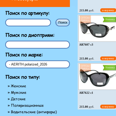
в корзину
215.00
руб.
Поиск по артикулу:
Новинка
Поиск по диоптриям:
AR7607 c3
Поиск по марке:
в корзину
215.00
руб.
Новинка
Поиск по типу:
» Женские
» Мужские
AR7622 c1
» Детские
» Поляризационные
в корзину
215.00
руб.
» Водительские (антифары)