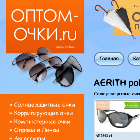
Главная
Ка
AERITH pol
Солнцезащитные очк
»
Солнцезащитные очки
Новинка
»
Корригирующие очки
»
Компьютерные очки
»
Оправы и Линзы
AR7603 c1
»
Аксессуары