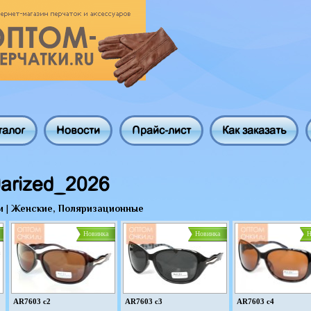
талог
Новости
Прайс-лист
Как заказать
arized_2026
и
|
Женские, Поляризационные
Новинка
Новинка
Н
AR7603 c2
AR7603 c3
AR7603 c4