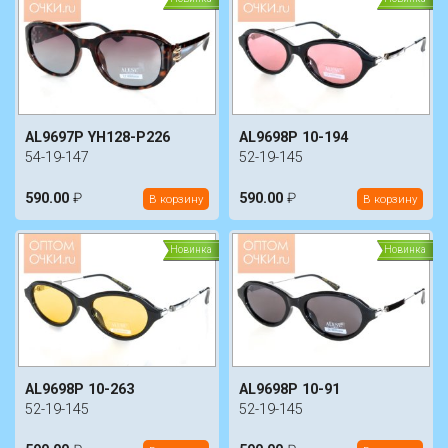
AL9697P YH128-P226
AL9698P 10-194
54-19-147
52-19-145
590.00
₽
590.00
₽
В корзину
В корзину
Новинка
Новинка
AL9698P 10-263
AL9698P 10-91
52-19-145
52-19-145