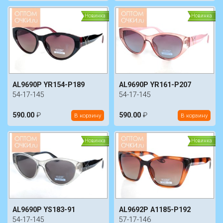
Новинка
Новинка
AL9690P YR154-P189
AL9690P YR161-P207
54-17-145
54-17-145
590.00
₽
590.00
₽
В корзину
В корзину
Новинка
Новинка
AL9690P YS183-91
AL9692P A1185-P192
54-17-145
57-17-146