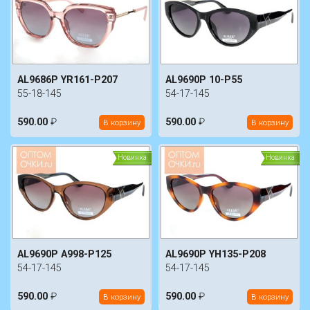
AL9686P YR161-P207
AL9690P 10-P55
55-18-145
54-17-145
590.00
₽
590.00
₽
В корзину
В корзину
Новинка
Новинка
AL9690P A998-P125
AL9690P YH135-P208
54-17-145
54-17-145
590.00
₽
590.00
₽
В корзину
В корзину