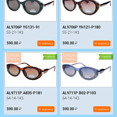
AL9706P YG131-91
AL9706P YH121-P180
55-21-143
55-21-143
590.00
₽
590.00
₽
В корзину
В корзину
Новинка
Новинка
AL9711P A835-P181
AL9711P B02-P103
64-14-143
64-14-143
590.00
₽
590.00
₽
В корзину
В корзину