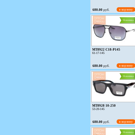
в корзину
680.00
руб.
Новинка
MT8922 C18-P145
61-17-145
в корзину
680.00
руб.
Новинка
MT8928 10-250
53-20-145
в корзину
680.00
руб.
Новинка