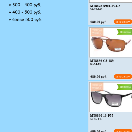
» 300 - 400 руб.
MT8878 A901-P24-2
54-19-145
» 400 - 500 руб.
» более 500 руб.
в корзину
680.00
руб.
Новинка
MT8886 C8-189
66-14-135
в корзину
680.00
руб.
Новинка
MT8890 10-P55
59-15-142
в корзину
680.00
руб.