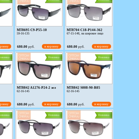
MT8695 C9-P55-10
MT8704 C18-P144-362
59-16-135
67-15-148, на широкое лицо
орзину
в корзину
в корзину
680.00
руб.
680.00
руб.
овинка
Новинка
Новинка
MT8842 A1276-P24-2 зел
MT8842 S008-90-R05
62-16-145
62-16-145
орзину
в корзину
в корзину
680.00
руб.
680.00
руб.
овинка
Новинка
Новинка