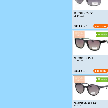
MT8912 C2-P55
61-14-132
в корзину
680.00
руб.
Новинка
MT8915 10-P24
57-18-146
в корзину
680.00
руб.
Новинка
MT8919 A1264-P24
52-21-42