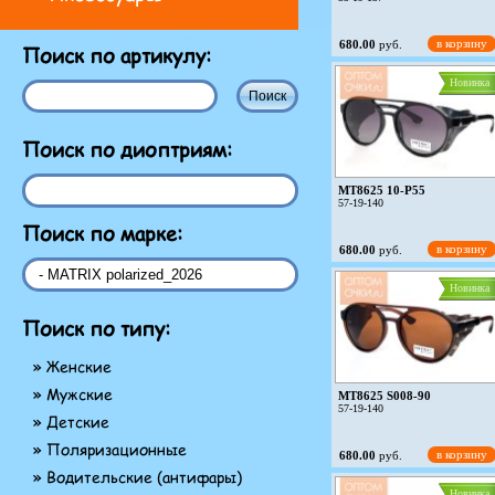
в корзину
680.00
руб.
Поиск по артикулу:
Новинка
Поиск по диоптриям:
MT8625 10-P55
57-19-140
Поиск по марке:
в корзину
680.00
руб.
Новинка
Поиск по типу:
» Женские
» Мужские
MT8625 S008-90
57-19-140
» Детские
» Поляризационные
в корзину
680.00
руб.
» Водительские (антифары)
Новинка