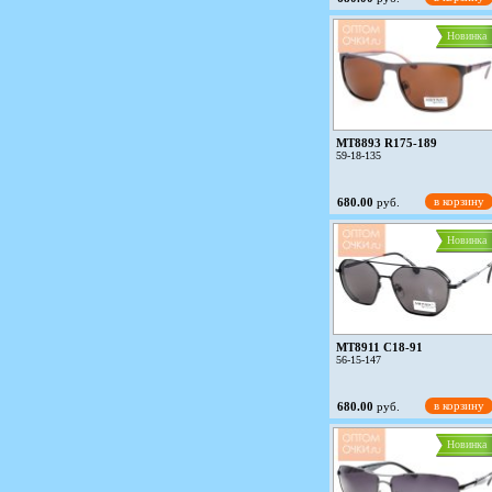
Новинка
MT8893 R175-189
59-18-135
в корзину
680.00
руб.
Новинка
MT8911 C18-91
56-15-147
в корзину
680.00
руб.
Новинка