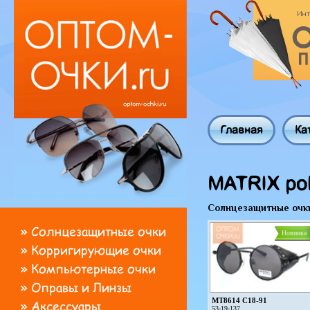
Главная
Ка
MATRIX pol
Солнцезащитные очк
»
Солнцезащитные очки
Новинка
»
Корригирующие очки
»
Компьютерные очки
»
Оправы и Линзы
MT8614 C18-91
»
Аксессуары
53-19-137