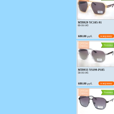
MT8929 YC105-91
60-16-143
в корзину
680.00
руб.
Новинка
MT8933 YS199-P185
58-16-145
в корзину
680.00
руб.
Новинка