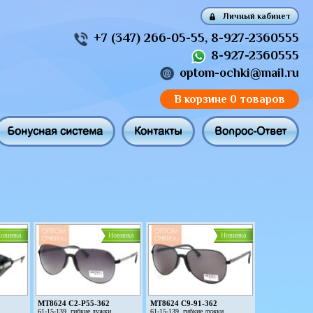
Личный кабинет
+7 (347) 266-05-55
,
8-927-2360555
8-927-2360555
optom-ochki@mail.ru
В корзине
0 товаров
Бонусная система
Контакты
Вопрос-Ответ
овинка
Новинка
Новинка
MT8624 C2-P55-362
MT8624 C9-91-362
61-15-139, гибкие дужки
61-15-139, гибкие дужки