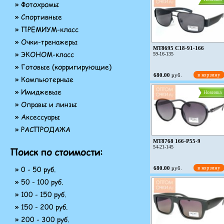
» Фотохромы
» Спортивные
» ПРЕМИУМ-класс
» Очки-тренажеры
MT8695 C18-91-166
» ЭКОНОМ-класс
59-16-135
» Готовые (корригирующие)
в корзину
680.00
руб.
» Компьютерные
» Имиджевые
Новинка
» Оправы и линзы
» Аксессуары
» РАСПРОДАЖА
MT8768 166-P55-9
54-21-145
Поиск по стоимости:
» 0 - 50 руб.
в корзину
680.00
руб.
» 50 - 100 руб.
» 100 - 150 руб.
» 150 - 200 руб.
» 200 - 300 руб.