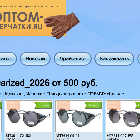
талог
Новости
Прайс-лист
Как заказать
arized_2026 от 500 руб.
и
|
Мужские, Женские, Поляризационные, ПРЕМИУМ-класс
Новинка
Новинка
Н
MT8614 C2-182
MT8614 C9-91
MT8614 C97-P55
53-19-137
53-19-137
53-19-137