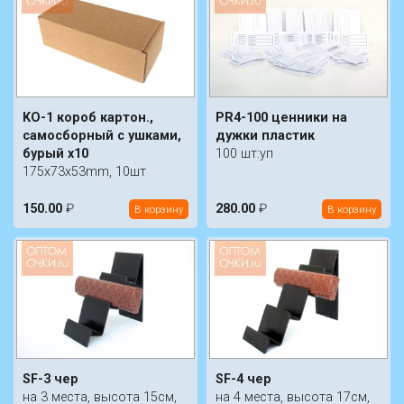
KO-1 короб картон.,
PR4-100 ценники на
самосборный с ушками,
дужки пластик
бурый х10
100 шт:уп
175х73х53mm, 10шт
150.00
₽
280.00
₽
В корзину
В корзину
SF-3 чер
SF-4 чер
на 3 места, высота 15см,
на 4 места, высота 17см,