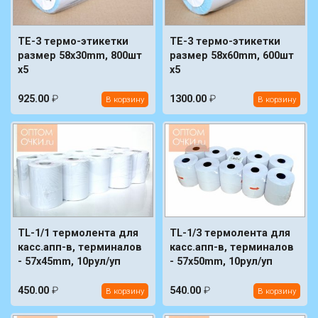
TE-3 термо-этикетки
TE-3 термо-этикетки
размер 58x30mm, 800шт
размер 58x60mm, 600шт
x5
x5
925.00
₽
1300.00
₽
В корзину
В корзину
TL-1/1 термолента для
TL-1/3 термолента для
касс.апп-в, терминалов
касс.апп-в, терминалов
- 57x45mm, 10рул/уп
- 57x50mm, 10рул/уп
450.00
₽
540.00
₽
В корзину
В корзину