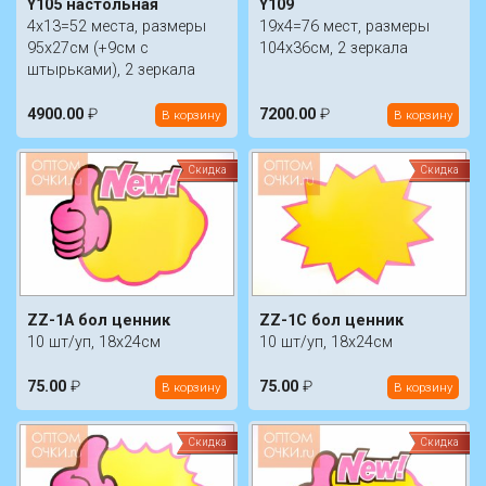
Y105 настольная
Y109
4х13=52 места, размеры
19x4=76 мест, размеры
95х27см (+9см с
104х36см, 2 зеркала
штырьками), 2 зеркала
4900.00
₽
7200.00
₽
В корзину
В корзину
Скидка
Скидка
ZZ-1A бол ценник
ZZ-1C бол ценник
10 шт/уп, 18х24см
10 шт/уп, 18х24см
75.00
₽
75.00
₽
В корзину
В корзину
Скидка
Скидка