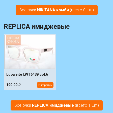
Все очки
NIKITANA комби
(всего 0 шт.)
REPLICA имиджевые
Luoweite LWT6439 col.6
190.00
₽
В корзину
Все очки
REPLICA имиджевые
(всего 1 шт.)