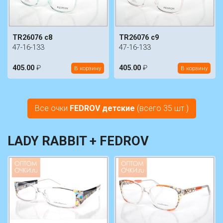
TR26076 c8
TR26076 c9
47-16-133
47-16-133
405.00
₽
405.00
₽
В корзину
В корзину
Все очки
FEDROV детские
(всего 35 шт.)
LADY RABBIT + FEDROV