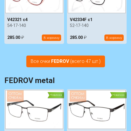
V42321 c4
V42334F c1
54-17-140
52-17-140
285.00
₽
285.00
₽
В корзину
В корзину
Все очки
FEDROV
(всего 47 шт.)
FEDROV metal
Новинка
Новинка