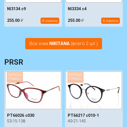
NI3134 c9
NI3334 c4
255.00
₽
255.00
₽
В корзину
В корзину
Все очки
NIKITANA
(всего 2 шт.)
PRSR
PT66026 c030
PT66217 c010-1
53-15-138
49-21-145