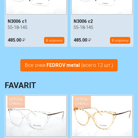
N3006 c1
N3006 c2
55-18-145
55-18-145
485.00
₽
485.00
₽
В корзину
В корзину
Все очки
FEDROV metal
(всего 12 шт.)
FAVARIT