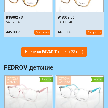
B18002 c3
B18002 c6
54-17-140
54-17-140
445.00
₽
445.00
₽
В корзину
В корзину
Все очки
FAVARIT
(всего 28 шт.)
FEDROV детские
Новинка
Новинка