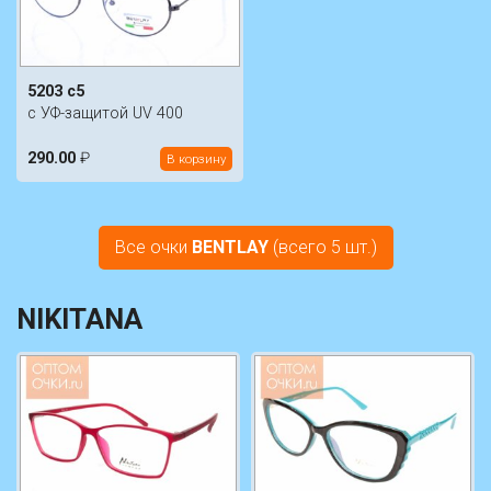
5203 c5
с УФ-защитой UV 400
290.00
₽
В корзину
Все очки
BENTLAY
(всего 5 шт.)
NIKITANA