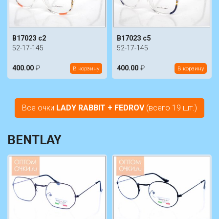
B17023 c2
B17023 c5
52-17-145
52-17-145
400.00
₽
400.00
₽
В корзину
В корзину
Все очки
LADY RABBIT + FEDROV
(всего 19 шт.)
BENTLAY